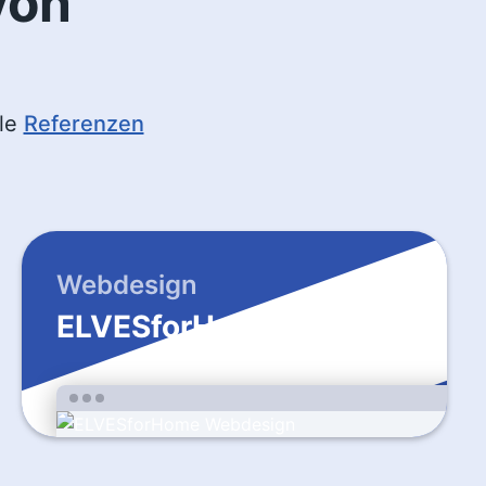
von
lle
Referenzen
Webdesign
ELVESforHome