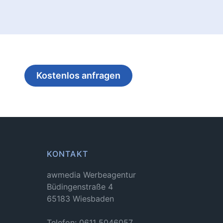
Kostenlos anfragen
KONTAKT
awmedia Werbeagentur
Büdingenstraße 4
65183 Wiesbaden
Telefon: 0611 5046057