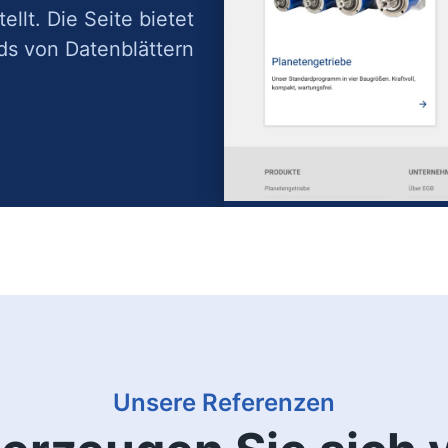
llt. Die Seite bietet
ds von Datenblättern
on
Unsere Referenzen