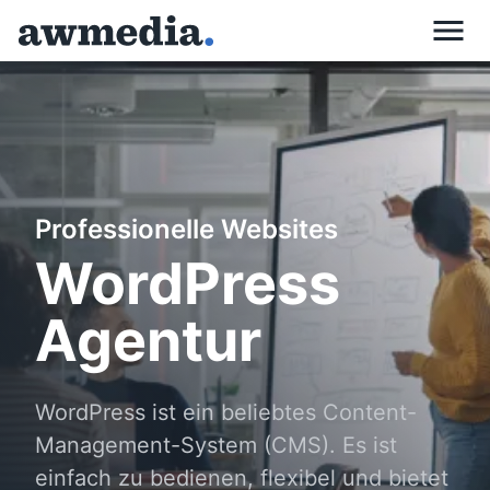
Skip
to
content
Professionelle Websites
WordPress
Agentur
WordPress ist ein beliebtes Content-
Management-System (CMS). Es ist
einfach zu bedienen, flexibel und bietet